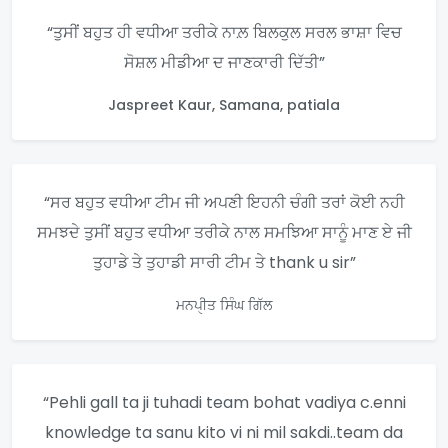
“ਤੁਸੀਂ ਬਹੁਤ ਹੀ ਵਧੀਆ ਤਰੀਕੇ ਨਾਲ਼ ਬਿਲਕੁਲ ਸਰਲ ਭਾਸ਼ਾ ਵਿਚ
ਸੋਸ਼ਲ ਮੀਡੀਆ ਦ ਜਾਣਕਾਰੀ ਦਿੱਤੀ”
Jaspreet Kaur, Samana, patiala
“ਸਰ ਬਹੁਤ ਵਧੀਆ ਟੀਮ ਜੀ ਅਪਣੀ ਇਹਨੀ ਚੰਗੀ ਤਰਾਂ ਕੋਈ ਨਹੀ
ਸਮਝਦੇ ਤੁਸੀਂ ਬਹੁਤ ਵਧੀਆ ਤਰੀਕੇ ਨਾਲ ਸਮਝਿਆ ਸਾਨੂੰ ਮਾਣ ਏ ਜੀ
ਤੁਹਾਡੇ ਤੇ ਤੁਹਾਡੀ ਸਾਰੀ ਟੀਮ ਤੇ thank u sir”
ਮਨਪੑੀਤ ਸਿੰਘ ਗਿੱਲ
“Pehli gall ta ji tuhadi team bohat vadiya c.enni
knowledge ta sanu kito vi ni mil sakdi..team da