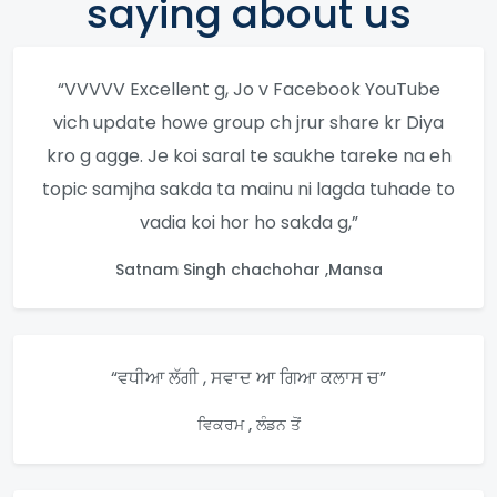
saying about us
“VVVVV Excellent g, Jo v Facebook YouTube
vich update howe group ch jrur share kr Diya
kro g agge. Je koi saral te saukhe tareke na eh
topic samjha sakda ta mainu ni lagda tuhade to
vadia koi hor ho sakda g,”
Satnam Singh chachohar ,Mansa
“ਵਧੀਆ ਲੱਗੀ , ਸਵਾਦ ਆ ਗਿਆ ਕਲਾਸ ਚ”
ਵਿਕਰਮ , ਲੰਡਨ ਤੋਂ